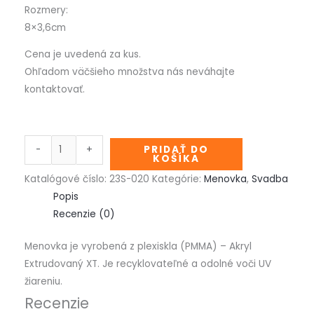
Rozmery:
8×3,6cm
Cena je uvedená za kus.
Ohľadom väčšieho množstva nás neváhajte
kontaktovať.
-
+
PRIDAŤ DO
KOŠÍKA
Katalógové číslo:
23S-020
Kategórie:
Menovka
,
Svadba
Popis
Recenzie (0)
Menovka je vyrobená z plexiskla (PMMA) – Akryl
Extrudovaný XT. Je recyklovateľné a odolné voči UV
žiareniu.
Recenzie