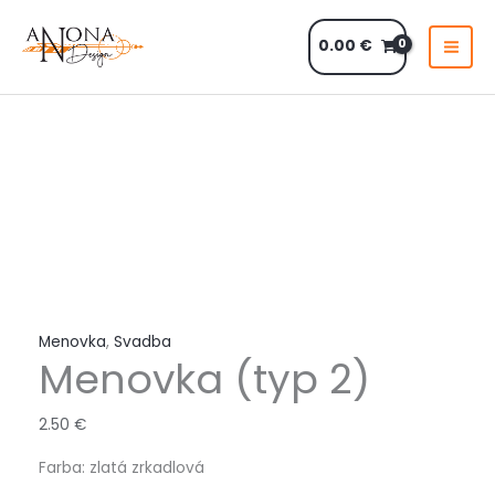
Preskočiť
na
0.00
€
obsah
množstvo
Menovka
(typ
2)
Menovka
,
Svadba
Menovka (typ 2)
2.50
€
Farba: zlatá zrkadlová