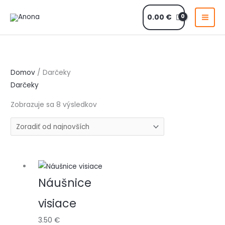
Preskočiť
0.00
€
na
obsah
Zoradené
podľa
najnovších
Domov
/ Darčeky
Darčeky
Zobrazuje sa 8 výsledkov
Náušnice
visiace
3.50
€