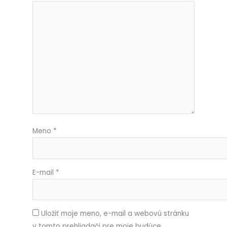
Meno
*
E-mail
*
Uložiť moje meno, e-mail a webovú stránku
v tomto prehliadači pre moje budúce