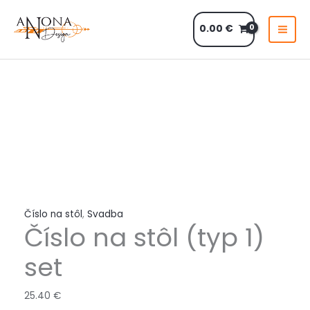
Preskočiť
na
0.00
€
obsah
množstvo
Číslo
na
stôl
(typ
1)
set
Číslo na stôl
,
Svadba
Číslo na stôl (typ 1)
set
25.40
€